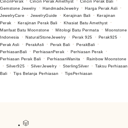
CincinPerak
Cincin Perak Amethyst
Cincin Perak Bali
Gemstone Jewelry
HandmadeJewelry
Harga Perak Asli
JewelryCare
JewelryGuide
Kerajinan Bali
Kerajinan
Perak
Kerajinan Perak Bali
Khasiat Batu Amethyst
Manfaat Batu Moonstone
Mitologi Batu Permata
Moonstone
Indonesia
NaturalStoneJewelry
Perak 925
Perak925
Perak Asli
PerakAsli
Perak Bali
PerakBali
PerhiasanBali
PerhiasanPerak
Perhiasan Perak
Perhiasan Perak Bali
PerhiasanWanita
Rainbow Moonstone
Silver925
SilverJewelry
SterlingSilver
Taksu Perhiasan
Bali
Tips Belanja Perhiasan
TipsPerhiasan