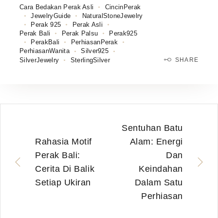
Cara Bedakan Perak Asli
CincinPerak
JewelryGuide
NaturalStoneJewelry
Perak 925
Perak Asli
Perak Bali
Perak Palsu
Perak925
PerakBali
PerhiasanPerak
PerhiasanWanita
Silver925
SilverJewelry
SterlingSilver
SHARE
Sentuhan Batu
Rahasia Motif
Alam: Energi
Perak Bali:
Dan
Cerita Di Balik
Keindahan
Setiap Ukiran
Dalam Satu
Perhiasan