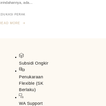
keindahannya, ada…
EDUKASI PERAK
READ MORE
Subsidi Ongkir
Penukaraan
Flexible (SK
Berlaku)
WA Support