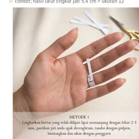
✅ contoh; hasil ukur lingkar jari 5,4 cm = ukuran 12