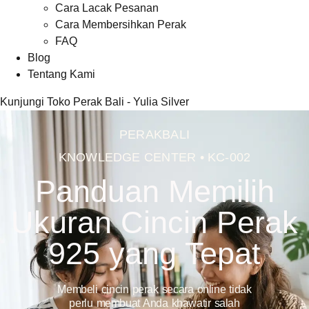
Cara Lacak Pesanan
Cara Membersihkan Perak
FAQ
Blog
Tentang Kami
Kunjungi Toko Perak Bali - Yulia Silver
PERAKBALI
KNOWLEDGE CENTER • KC-002
Panduan Memilih
Ukuran Cincin Perak
925 yang Tepat
Membeli cincin perak secara online tidak
perlu membuat Anda khawatir salah