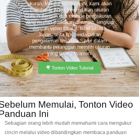
ukuran. Melalui panduan ini, kami akan
membantu Anda menentukan ukuran
cincin dengan dua metode pengukuran
yang mudah dilakukan di rumah, lengkap
dengan video tutorial, tabel ukuran
Japan, serta tips berdasarkan
pengalaman tim Yulia Silver dalam
membantu pelanggan memilih ukuran
yang paling nyaman.
🎥 Tonton Video Tutorial
Sebelum Memulai, Tonton Video
Panduan Ini
Sebagian orang lebih mudah memahami cara mengukur
cincin melalui video dibandingkan membaca panduan