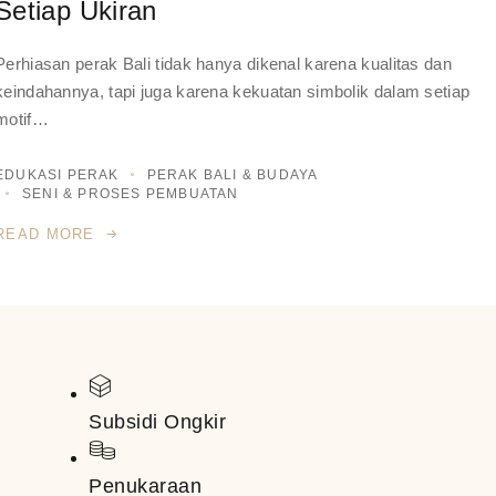
Setiap Ukiran
Perhiasan perak Bali tidak hanya dikenal karena kualitas dan
keindahannya, tapi juga karena kekuatan simbolik dalam setiap
motif…
EDUKASI PERAK
PERAK BALI & BUDAYA
SENI & PROSES PEMBUATAN
READ MORE
Subsidi Ongkir
Penukaraan