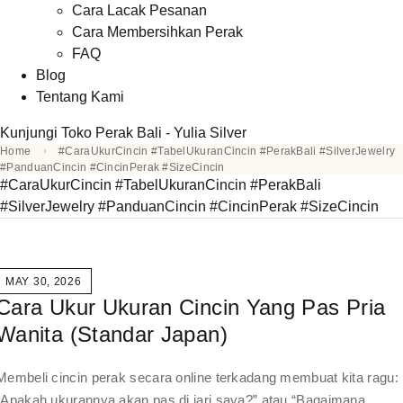
Cara Lacak Pesanan
Cara Membersihkan Perak
FAQ
Blog
Tentang Kami
Kunjungi Toko Perak Bali - Yulia Silver
Home
#CaraUkurCincin #TabelUkuranCincin #PerakBali #SilverJewelry
#PanduanCincin #CincinPerak #SizeCincin
#CaraUkurCincin #TabelUkuranCincin #PerakBali
#SilverJewelry #PanduanCincin #CincinPerak #SizeCincin
MAY 30, 2026
Cara Ukur Ukuran Cincin Yang Pas Pria
Wanita (Standar Japan)
Membeli cincin perak secara online terkadang membuat kita ragu:
“Apakah ukurannya akan pas di jari saya?” atau “Bagaimana…