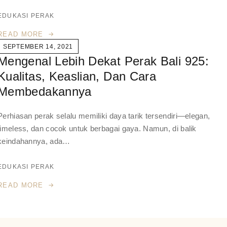
EDUKASI PERAK
READ MORE
SEPTEMBER 14, 2021
Mengenal Lebih Dekat Perak Bali 925:
Kualitas, Keaslian, Dan Cara
Membedakannya
Perhiasan perak selalu memiliki daya tarik tersendiri—elegan,
timeless, dan cocok untuk berbagai gaya. Namun, di balik
keindahannya, ada…
EDUKASI PERAK
READ MORE