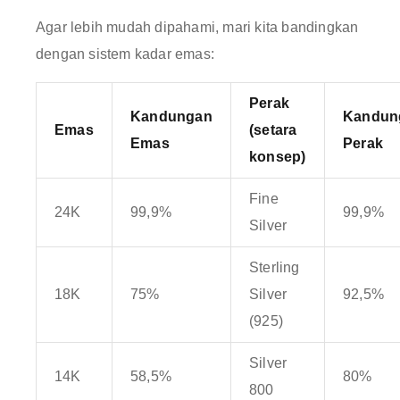
Agar lebih mudah dipahami, mari kita bandingkan
dengan sistem kadar emas:
Perak
Kandungan
Kandun
Emas
(setara
Emas
Perak
konsep)
Fine
24K
99,9%
99,9%
Silver
Sterling
18K
75%
Silver
92,5%
(925)
Silver
14K
58,5%
80%
800