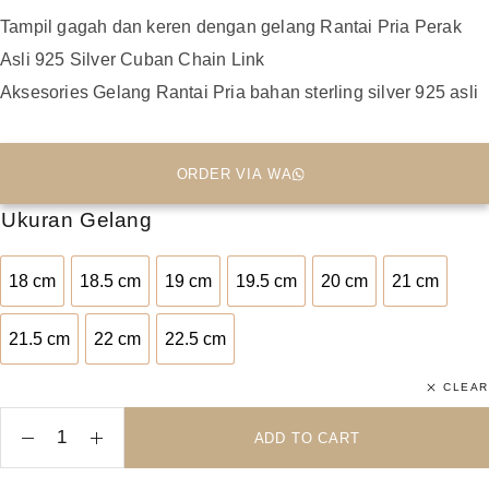
Tampil gagah dan keren dengan gelang Rantai Pria Perak
Asli 925 Silver Cuban Chain Link
Aksesories Gelang Rantai Pria bahan sterling silver 925 asli
ORDER VIA WA
Ukuran Gelang
18 cm
18.5 cm
19 cm
19.5 cm
20 cm
21 cm
18 cm
18,5 cm
19 cm
19,5 cm
20 cm
21 cm
21.5 cm
22 cm
22.5 cm
21,5 cm
22 cm
22,5 cm
CLEAR
ADD TO CART