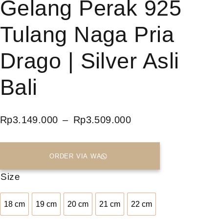
Gelang Perak 925
Tulang Naga Pria
Drago | Silver Asli
Bali
Rp
3.149.000
–
Rp
3.509.000
ORDER VIA WA
Size
18 cm
19 cm
20 cm
21 cm
22 cm
18 cm
19 CM
20 CM
21 CM
22 CM