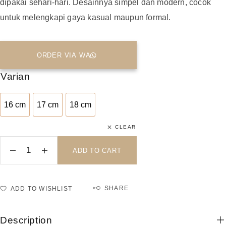
dipakai sehari-hari. Desainnya simpel dan modern, cocok
untuk melengkapi gaya kasual maupun formal.
ORDER VIA WA
Varian
16 cm
17 cm
18 cm
16 cm
17 cm
18 cm
CLEAR
ADD TO CART
SHARE
ADD TO WISHLIST
Description