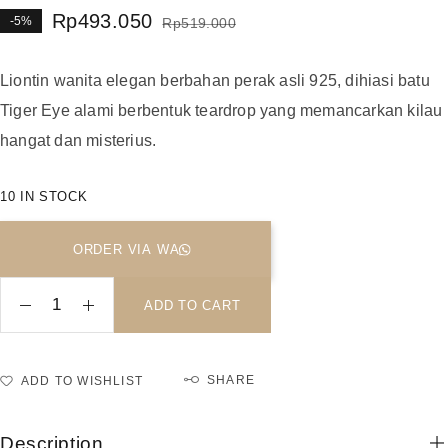
Rp
493.050
-5%
Rp
519.000
Liontin wanita elegan berbahan perak asli 925, dihiasi batu
Tiger Eye alami berbentuk teardrop yang memancarkan kilau
hangat dan misterius.
10 IN STOCK
ORDER VIA WA
ADD TO CART
SHARE
ADD TO WISHLIST
Description