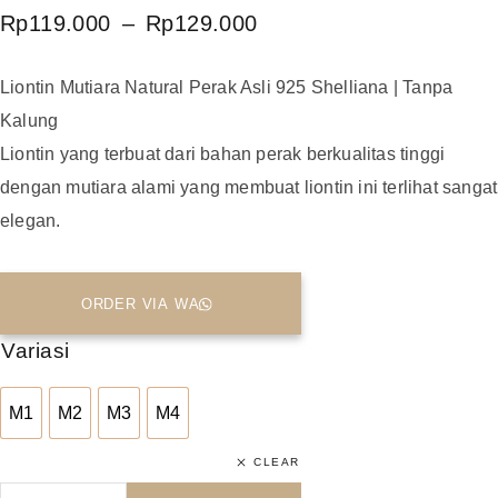
Rp
119.000
–
Rp
129.000
Liontin Mutiara Natural Perak Asli 925 Shelliana | Tanpa
Kalung
Liontin yang terbuat dari bahan perak berkualitas tinggi
dengan mutiara alami yang membuat liontin ini terlihat sangat
elegan.
ORDER VIA WA
Variasi
M1
M2
M3
M4
M1
M2
M3
M4
CLEAR