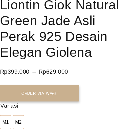
Liontin Giok Natural
Green Jade Asli
Perak 925 Desain
Elegan Giolena
Rp
399.000
–
Rp
629.000
ORDER VIA WA
Variasi
M1
M2
M1
M2