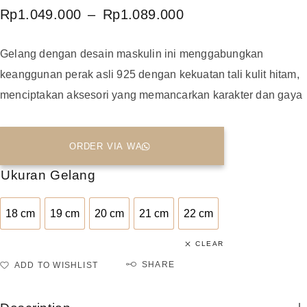
Rp
1.049.000
–
Rp
1.089.000
Gelang dengan desain maskulin ini menggabungkan
keanggunan perak asli 925 dengan kekuatan tali kulit hitam,
menciptakan aksesori yang memancarkan karakter dan gaya
ORDER VIA WA
Ukuran Gelang
18 cm
19 cm
20 cm
21 cm
22 cm
18 cm
19 cm
20 cm
21 cm
22 cm
CLEAR
SHARE
ADD TO WISHLIST