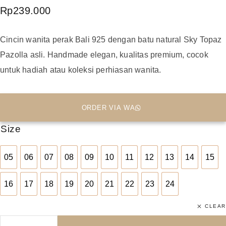
Rp
239.000
Cincin wanita perak Bali 925 dengan batu natural Sky Topaz
Pazolla asli. Handmade elegan, kualitas premium, cocok
untuk hadiah atau koleksi perhiasan wanita.
ORDER VIA WA
Size
05
06
07
08
09
10
11
12
13
14
15
05
06
07
08
09
10
11
12
13
14
15
16
17
18
19
20
21
22
23
24
16
17
18
19
20
21
22
23
24
CLEAR