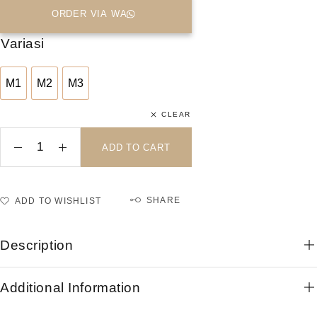
ORDER VIA WA
Variasi
M1
M2
M3
M1
M2
M3
CLEAR
ADD TO CART
SHARE
ADD TO WISHLIST
Description
Additional Information