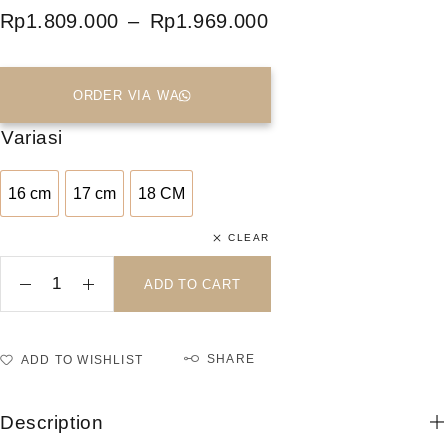
Rp
1.809.000
–
Rp
1.969.000
ORDER VIA WA
Variasi
16 cm
17 cm
18 CM
16 cm
17 cm
18 CM
CLEAR
ADD TO CART
SHARE
ADD TO WISHLIST
Description