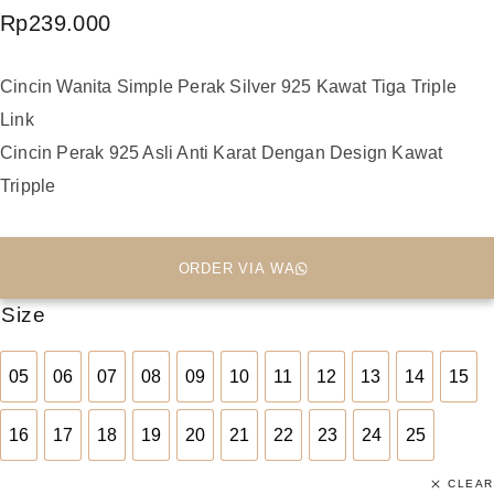
Rp
239.000
Cincin Wanita Simple Perak Silver 925 Kawat Tiga Triple
Link
Cincin Perak 925 Asli Anti Karat Dengan Design Kawat
Tripple
ORDER VIA WA
Size
05
06
07
08
09
10
11
12
13
14
15
05
06
07
08
09
10
11
12
13
14
15
16
17
18
19
20
21
22
23
24
25
16
17
18
19
20
21
22
23
24
25
CLEAR