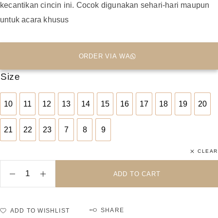
kecantikan cincin ini. Cocok digunakan sehari-hari maupun
untuk acara khusus
ORDER VIA WA
Size
10
11
12
13
14
15
16
17
18
19
20
10
11
12
13
14
15
16
17
18
19
20
21
22
23
7
8
9
21
22
23
7
8
9
CLEAR
ADD TO CART
SHARE
ADD TO WISHLIST