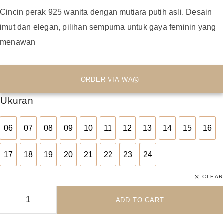
Cincin perak 925 wanita dengan mutiara putih asli. Desain
imut dan elegan, pilihan sempurna untuk gaya feminin yang
menawan
ORDER VIA WA
Ukuran
06
07
08
09
10
11
12
13
14
15
16
06
07
08
09
10
11
12
13
14
15
16
17
18
19
20
21
22
23
24
17
18
19
20
21
22
23
24
CLEAR
ADD TO CART