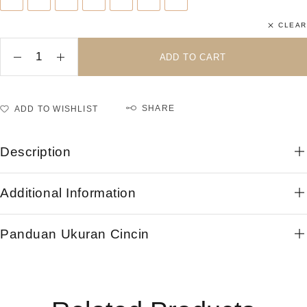
17
18
19
20
21
22
23
CLEAR
ADD TO CART
SHARE
ADD TO WISHLIST
Description
Additional Information
Panduan Ukuran Cincin