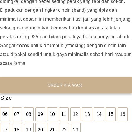
dibingkai dengan bezel setting perak yang rapi dan kokoh.
Dipadukan dengan lingkar cincin (band) yang tipis dan
minimalis, desain ini memberikan ilusi jari yang lebih jenjang
sekaligus menonjolkan kemewahan kontras antara kilau
perak sterling 925 dan hitam pekatnya batu alam yang abadi.
Sangat cocok untuk ditumpuk (stacking) dengan cincin lain
atau dipakai sendiri untuk gaya minimalis sehari-hari maupun
acara formal.
ORDER VIA WA
Size
06
07
08
09
10
11
12
13
14
15
16
06
07
08
09
10
11
12
13
14
15
16
17
18
19
20
21
22
23