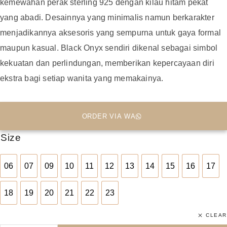
kemewahan perak sterling 925 dengan kilau hitam pekat
yang abadi. Desainnya yang minimalis namun berkarakter
menjadikannya aksesoris yang sempurna untuk gaya formal
maupun kasual. Black Onyx sendiri dikenal sebagai simbol
kekuatan dan perlindungan, memberikan kepercayaan diri
ekstra bagi setiap wanita yang memakainya.
ORDER VIA WA
Size
06
07
09
10
11
12
13
14
15
16
17
06
07
09
10
11
12
13
14
15
16
17
18
19
20
21
22
23
18
19
20
21
22
23
CLEAR