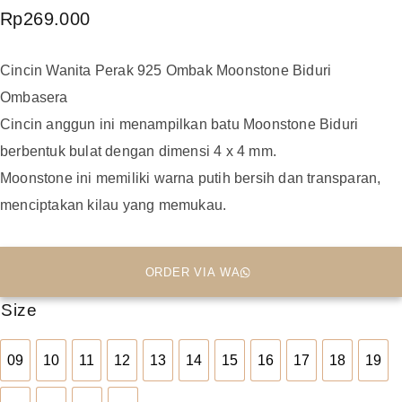
Rp
269.000
Cincin Wanita Perak 925 Ombak Moonstone Biduri
Ombasera
Cincin anggun ini menampilkan batu Moonstone Biduri
berbentuk bulat dengan dimensi 4 x 4 mm.
Moonstone ini memiliki warna putih bersih dan transparan,
menciptakan kilau yang memukau.
ORDER VIA WA
Size
09
10
11
12
13
14
15
16
17
18
19
09
10
11
12
13
14
15
16
17
18
19