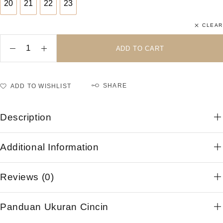
20
21
22
23
20
21
22
23
CLEAR
ADD TO CART
SHARE
ADD TO WISHLIST
Description
Additional Information
Reviews (0)
Panduan Ukuran Cincin