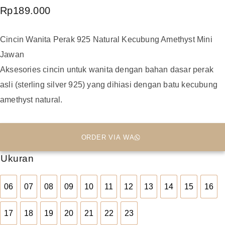
Rp
189.000
Cincin Wanita Perak 925 Natural Kecubung Amethyst Mini
Jawan
Aksesories cincin untuk wanita dengan bahan dasar perak
asli (sterling silver 925) yang dihiasi dengan batu kecubung
amethyst natural.
ORDER VIA WA
Ukuran
06
07
08
09
10
11
12
13
14
15
16
06
07
08
09
10
11
12
13
14
15
16
17
18
19
20
21
22
23
17
18
19
20
21
22
23