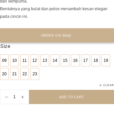
dan sempurna.
Bentuknya yang bulat dan polos menambah kesan elegan
pada cincin ini.
ORDER VIA WA
Size
09
10
11
12
13
14
15
16
17
18
19
09
10
11
12
13
14
15
16
17
18
19
20
21
22
23
20
21
22
23
CLEAR
ADD TO CART