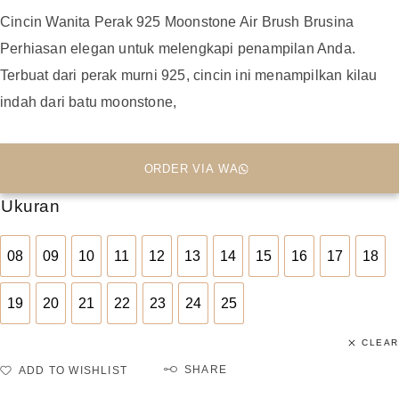
Cincin Wanita Perak 925 Moonstone Air Brush Brusina
Perhiasan elegan untuk melengkapi penampilan Anda.
Terbuat dari perak murni 925, cincin ini menampilkan kilau
indah dari batu moonstone,
ORDER VIA WA
Ukuran
08
09
10
11
12
13
14
15
16
17
18
08
09
10
11
12
13
14
15
16
17
18
19
20
21
22
23
24
25
19
20
21
22
23
24
25
CLEAR
SHARE
ADD TO WISHLIST