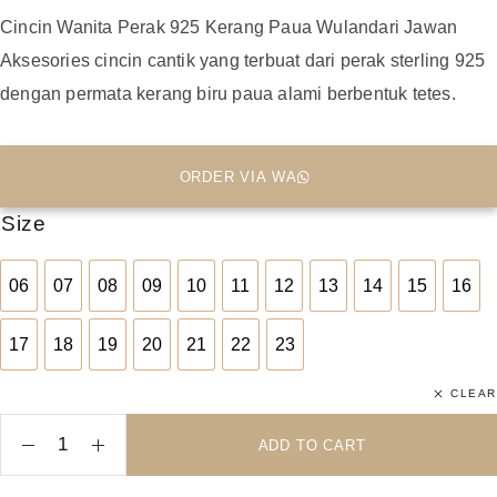
Cincin Wanita Perak 925 Kerang Paua Wulandari Jawan
Aksesories cincin cantik yang terbuat dari perak sterling 925
dengan permata kerang biru paua alami berbentuk tetes.
ORDER VIA WA
Size
06
07
08
09
10
11
12
13
14
15
16
06
07
08
09
10
11
12
13
14
15
16
17
18
19
20
21
22
23
17
18
19
20
21
22
23
CLEAR
ADD TO CART