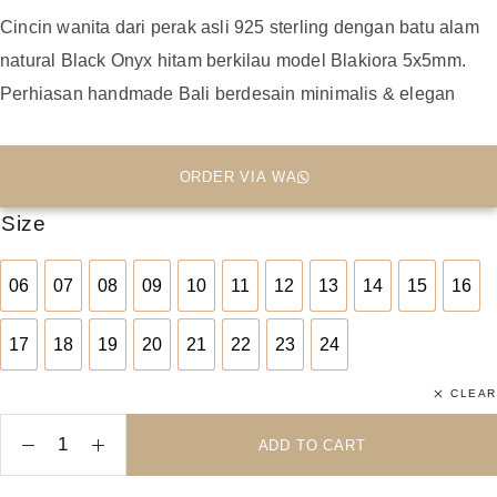
Cincin wanita dari perak asli 925 sterling dengan batu alam
natural Black Onyx hitam berkilau model Blakiora 5x5mm.
Perhiasan handmade Bali berdesain minimalis & elegan
ORDER VIA WA
Size
06
07
08
09
10
11
12
13
14
15
16
06
07
08
09
10
11
12
13
14
15
16
17
18
19
20
21
22
23
24
17
18
19
20
21
22
23
24
CLEAR
ADD TO CART