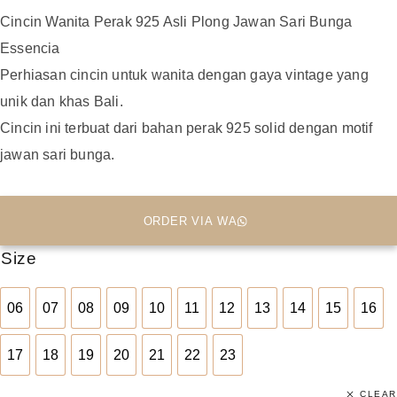
Cincin Wanita Perak 925 Asli Plong Jawan Sari Bunga
Essencia
Perhiasan cincin untuk wanita dengan gaya vintage yang
unik dan khas Bali.
Cincin ini terbuat dari bahan perak 925 solid dengan motif
jawan sari bunga.
ORDER VIA WA
Size
06
07
08
09
10
11
12
13
14
15
16
06
07
08
09
10
11
12
13
14
15
16
17
18
19
20
21
22
23
17
18
19
20
21
22
23
CLEAR