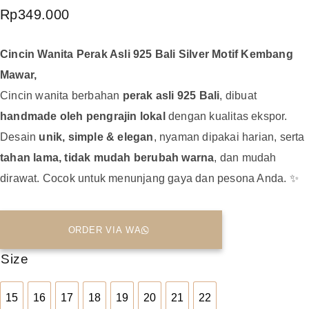
Rp
349.000
Cincin Wanita Perak Asli 925 Bali Silver Motif Kembang
Mawar,
Cincin wanita berbahan
perak asli 925 Bali
, dibuat
handmade oleh pengrajin lokal
dengan kualitas ekspor.
Desain
unik, simple & elegan
, nyaman dipakai harian, serta
tahan lama, tidak mudah berubah warna
, dan mudah
dirawat. Cocok untuk menunjang gaya dan pesona Anda. ✨
ORDER VIA WA
Size
15
16
17
18
19
20
21
22
15
16
17
18
19
20
21
22