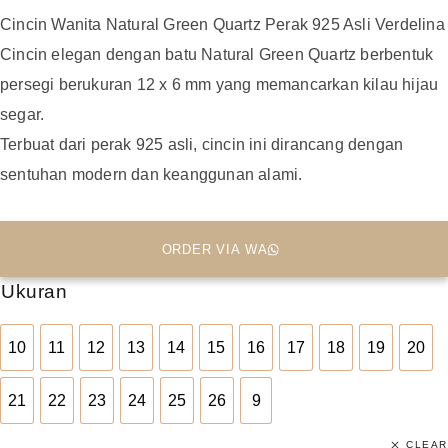
Cincin Wanita Natural Green Quartz Perak 925 Asli Verdelina
Cincin elegan dengan batu Natural Green Quartz berbentuk
persegi berukuran 12 x 6 mm yang memancarkan kilau hijau
segar.
Terbuat dari perak 925 asli, cincin ini dirancang dengan
sentuhan modern dan keanggunan alami.
ORDER VIA WA
Ukuran
10
11
12
13
14
15
16
17
18
19
20
10
11
12
13
14
15
16
17
18
19
20
21
22
23
24
25
26
9
21
22
23
24
25
26
9
CLEAR