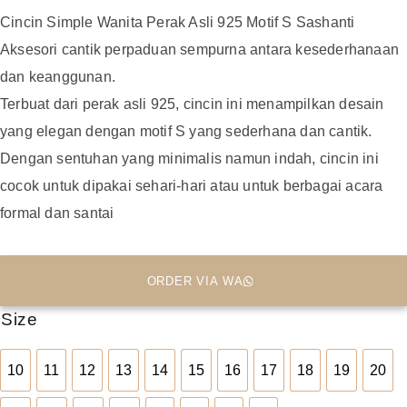
Cincin Simple Wanita Perak Asli 925 Motif S Sashanti
Aksesori cantik perpaduan sempurna antara kesederhanaan
dan keanggunan.
Terbuat dari perak asli 925, cincin ini menampilkan desain
yang elegan dengan motif S yang sederhana dan cantik.
Dengan sentuhan yang minimalis namun indah, cincin ini
cocok untuk dipakai sehari-hari atau untuk berbagai acara
formal dan santai
ORDER VIA WA
Size
10
11
12
13
14
15
16
17
18
19
20
10
11
12
13
14
15
16
17
18
19
20