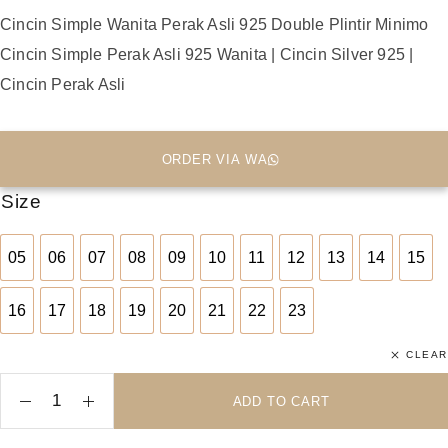
Cincin Simple Wanita Perak Asli 925 Double Plintir Minimo
Cincin Simple Perak Asli 925 Wanita | Cincin Silver 925 |
Cincin Perak Asli
ORDER VIA WA
Size
05
06
07
08
09
10
11
12
13
14
15
05
06
07
08
09
10
11
12
13
14
15
16
17
18
19
20
21
22
23
16
17
18
19
20
21
22
23
CLEAR
ADD TO CART