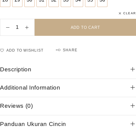
28
29
30
31
32
33
34
35
36
CLEAR
ADD TO CART
SHARE
ADD TO WISHLIST
Description
Additional Information
Reviews (0)
Panduan Ukuran Cincin