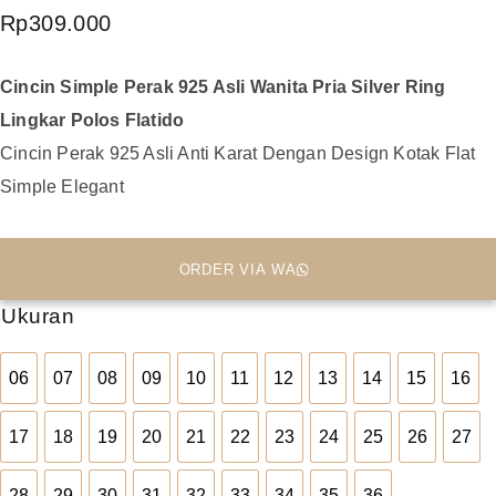
Rp
309.000
Cincin Simple Perak 925 Asli Wanita Pria Silver Ring
Lingkar Polos Flatido
Cincin Perak 925 Asli Anti Karat Dengan Design Kotak Flat
Simple Elegant
ORDER VIA WA
Ukuran
06
07
08
09
10
11
12
13
14
15
16
06
07
08
09
10
11
12
13
14
15
16
17
18
19
20
21
22
23
24
25
26
27
17
18
19
20
21
22
23
24
25
26
27
28
29
30
31
32
33
34
35
36