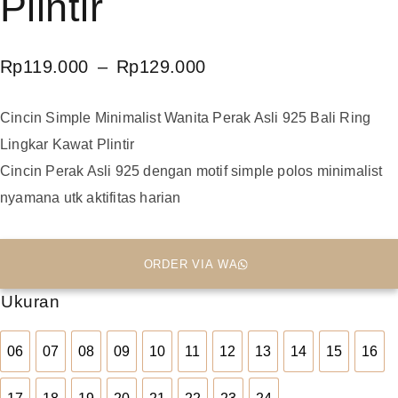
Plintir
Rp
119.000
–
Rp
129.000
Cincin Simple Minimalist Wanita Perak Asli 925 Bali Ring
Lingkar Kawat Plintir
Cincin Perak Asli 925 dengan motif simple polos minimalist
nyamana utk aktifitas harian
ORDER VIA WA
Ukuran
06
07
08
09
10
11
12
13
14
15
16
06
07
08
09
10
11
12
13
14
15
16