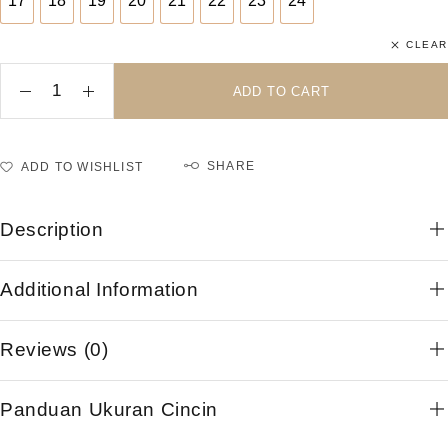
17
18
19
20
21
22
23
24
17
18
19
20
21
22
23
24
CLEAR
ADD TO CART
SHARE
ADD TO WISHLIST
Description
Additional Information
Reviews (0)
Panduan Ukuran Cincin