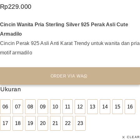
Rp
229.000
Cincin Wanita Pria Sterling Silver 925 Perak Asli Cute
Armadilo
Cincin Perak 925 Asli Anti Karat Trendy untuk wanita dan pria
motif armadilo
ORDER VIA WA
Ukuran
06
07
08
09
10
11
12
13
14
15
16
06
07
08
09
10
11
12
13
14
15
16
17
18
19
20
21
22
23
17
18
19
20
21
22
23
CLEAR