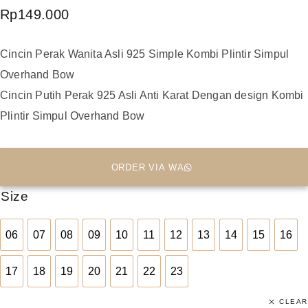
Rp
149.000
Cincin Perak Wanita Asli 925 Simple Kombi Plintir Simpul
Overhand Bow
Cincin Putih Perak 925 Asli Anti Karat Dengan design Kombi
Plintir Simpul Overhand Bow
ORDER VIA WA
Size
06
07
08
09
10
11
12
13
14
15
16
06
07
08
09
10
11
12
13
14
15
16
17
18
19
20
21
22
23
17
18
19
20
21
22
23
CLEAR