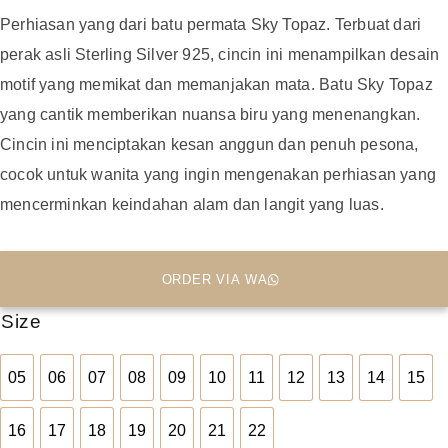
Perhiasan yang dari batu permata Sky Topaz. Terbuat dari
perak asli Sterling Silver 925, cincin ini menampilkan desain
motif yang memikat dan memanjakan mata. Batu Sky Topaz
yang cantik memberikan nuansa biru yang menenangkan.
Cincin ini menciptakan kesan anggun dan penuh pesona,
cocok untuk wanita yang ingin mengenakan perhiasan yang
mencerminkan keindahan alam dan langit yang luas.
ORDER VIA WA
Size
05
06
07
08
09
10
11
12
13
14
15
05
06
07
08
09
10
11
12
13
14
15
16
17
18
19
20
21
22
16
17
18
19
20
21
22