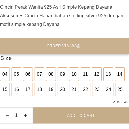
Cincin Perak Wanita 925 Asli Simple Kepang Dayana
Aksesories Cincin Harian bahan sterling silver 925 dengan
motif simple kepang Dayana
ORDER VIA WA
Size
04
05
06
07
08
09
10
11
12
13
14
04
05
06
07
08
09
10
11
12
13
14
15
16
17
18
19
20
21
22
23
24
25
15
16
17
18
19
20
21
22
23
24
25
CLEAR
ADD TO CART