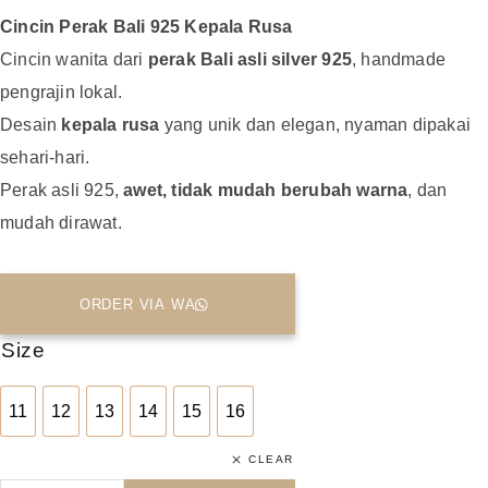
Cincin Perak Bali 925 Kepala Rusa
Cincin wanita dari
perak Bali asli silver 925
, handmade
pengrajin lokal.
Desain
kepala rusa
yang unik dan elegan, nyaman dipakai
sehari-hari.
Perak asli 925,
awet, tidak mudah berubah warna
, dan
mudah dirawat.
ORDER VIA WA
Size
11
12
13
14
15
16
11
12
13
14
15
16
CLEAR