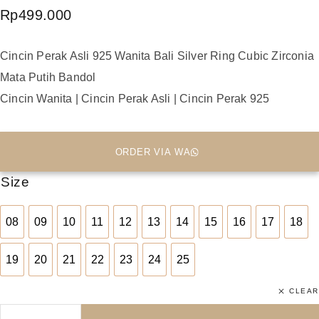
Rp
499.000
Cincin Perak Asli 925 Wanita Bali Silver Ring Cubic Zirconia
Mata Putih Bandol
Cincin Wanita | Cincin Perak Asli | Cincin Perak 925
ORDER VIA WA
Size
08
09
10
11
12
13
14
15
16
17
18
08
09
10
11
12
13
14
15
16
17
18
19
20
21
22
23
24
25
19
20
21
22
23
24
25
CLEAR