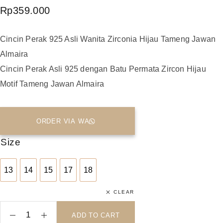
Rp
359.000
Cincin Perak 925 Asli Wanita Zirconia Hijau Tameng Jawan
Almaira
Cincin Perak Asli 925 dengan Batu Permata Zircon Hijau
Motif Tameng Jawan Almaira
ORDER VIA WA
Size
13
14
15
17
18
13
14
15
17
18
CLEAR
ADD TO CART