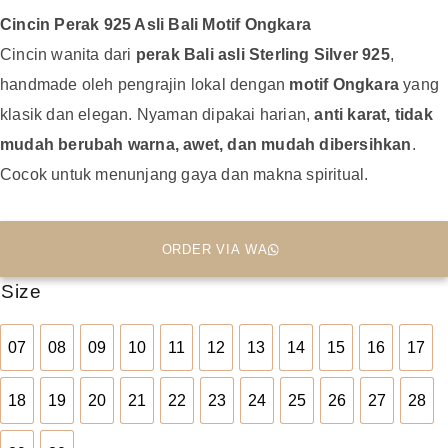
Cincin Perak 925 Asli Bali Motif Ongkara
Cincin wanita dari
perak Bali asli Sterling Silver 925
,
handmade oleh pengrajin lokal dengan
motif Ongkara
yang
klasik dan elegan. Nyaman dipakai harian,
anti karat, tidak
mudah berubah warna, awet, dan mudah dibersihkan
.
Cocok untuk menunjang gaya dan makna spiritual.
ORDER VIA WA
Size
07
08
09
10
11
12
13
14
15
16
17
07
08
09
10
11
12
13
14
15
16
17
18
19
20
21
22
23
24
25
26
27
28
18
19
20
21
22
23
24
25
26
27
28