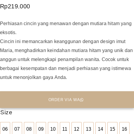
Rp
219.000
Perhiasan cincin yang menawan dengan mutiara hitam yang
eksotis.
Cincin ini memancarkan keanggunan dengan design imut
Maria, menghadirkan keindahan mutiara hitam yang unik dan
anggun untuk melengkapi penampilan wanita. Cocok untuk
berbagai kesempatan dan menjadi perhiasan yang istimewa
untuk menonjolkan gaya Anda.
ORDER VIA WA
Size
06
07
08
09
10
11
12
13
14
15
16
06
07
08
09
10
11
12
13
14
15
16