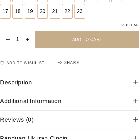
17
18
19
20
21
22
23
17
18
19
20
21
22
23
CLEAR
ADD TO CART
SHARE
ADD TO WISHLIST
Description
Additional Information
Reviews (0)
Panduan Ukuran Cincin