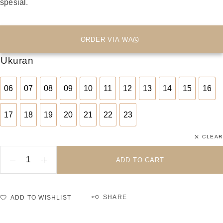
spesial.
ORDER VIA WA
Ukuran
06
07
08
09
10
11
12
13
14
15
16
06
07
08
09
10
11
12
13
14
15
16
17
18
19
20
21
22
23
17
18
19
20
21
22
23
CLEAR
ADD TO CART
SHARE
ADD TO WISHLIST