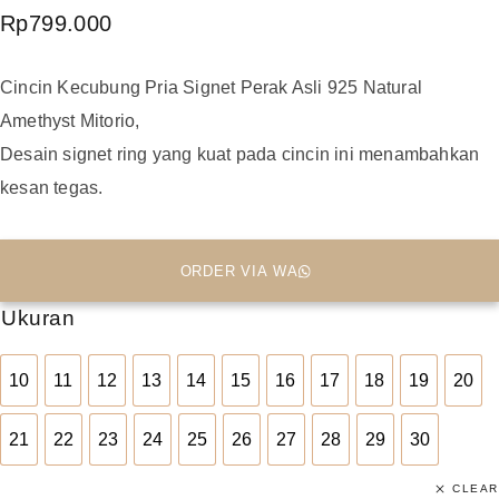
Rp
799.000
Cincin Kecubung Pria Signet Perak Asli 925 Natural
Amethyst Mitorio,
Desain signet ring yang kuat pada cincin ini menambahkan
kesan tegas.
ORDER VIA WA
Ukuran
10
11
12
13
14
15
16
17
18
19
20
10
11
12
13
14
15
16
17
18
19
20
21
22
23
24
25
26
27
28
29
30
21
22
23
24
25
26
27
28
29
30
CLEAR