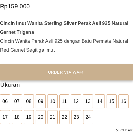
Rp
159.000
Cincin Imut Wanita Sterling Silver Perak Asli 925 Natural
Garnet Trigana
Cincin Wanita Perak Asli 925 dengan Batu Permata Natural
Red Garnet Segitiga Imut
ORDER VIA WA
Ukuran
06
07
08
09
10
11
12
13
14
15
16
06
07
08
09
10
11
12
13
14
15
16
17
18
19
20
21
22
23
24
17
18
19
20
21
22
23
24
CLEAR